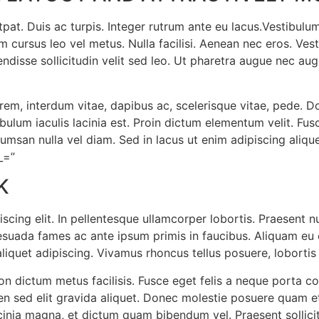
pat. Duis ac turpis. Integer rutrum ante eu lacus.Vestibulum 
 cursus leo vel metus. Nulla facilisi. Aenean nec eros. Vest
endisse sollicitudin velit sed leo. Ut pharetra augue nec aug
m, interdum vitae, dapibus ac, scelerisque vitae, pede. Do
tibulum iaculis lacinia est. Proin dictum elementum velit. 
umsan nulla vel diam. Sed in lacus ut enim adipiscing aliqu
_=”
K
cing elit. In pellentesque ullamcorper lobortis. Praesent nu
uada fames ac ante ipsum primis in faucibus. Aliquam eu co
iquet adipiscing. Vivamus rhoncus tellus posuere, lobortis a
on dictum metus facilisis. Fusce eget felis a neque porta co
ien sed elit gravida aliquet. Donec molestie posuere quam 
nia magna, et dictum quam bibendum vel. Praesent sollicitu