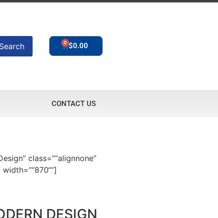
0
Search
$
0.00
CONTACT US
Design” class=”“alignnone”
” width=”“870“”]
ODERN DESIGN