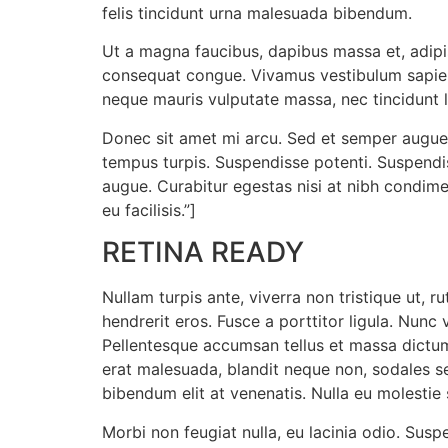
felis tincidunt urna malesuada bibendum.
Ut a magna faucibus, dapibus massa et, adipi
consequat congue. Vivamus vestibulum sapien 
neque mauris vulputate massa, nec tincidunt l
Donec sit amet mi arcu. Sed et semper augue,
tempus turpis. Suspendisse potenti. Suspendis
augue. Curabitur egestas nisi at nibh condimen
eu facilisis.”]
RETINA READY
Nullam turpis ante, viverra non tristique ut, r
hendrerit eros. Fusce a porttitor ligula. Nu
Pellentesque accumsan tellus et massa dictum 
erat malesuada, blandit neque non, sodales se
bibendum elit at venenatis. Nulla eu molestie
Morbi non feugiat nulla, eu lacinia odio. Sus