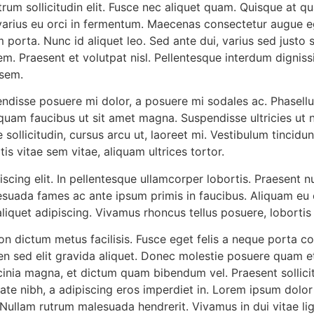
utrum sollicitudin elit. Fusce nec aliquet quam. Quisque at q
nc varius eu orci in fermentum. Maecenas consectetur augue
porta. Nunc id aliquet leo. Sed ante dui, varius sed justo 
m. Praesent et volutpat nisl. Pellentesque interdum dignissi
 sem.
pendisse posuere mi dolor, a posuere mi sodales ac. Phasell
aliquam faucibus ut sit amet magna. Suspendisse ultricies ut n
 sollicitudin, cursus arcu ut, laoreet mi. Vestibulum tincid
rtis vitae sem vitae, aliquam ultrices tortor.
cing elit. In pellentesque ullamcorper lobortis. Praesent nu
uada fames ac ante ipsum primis in faucibus. Aliquam eu co
iquet adipiscing. Vivamus rhoncus tellus posuere, lobortis a
on dictum metus facilisis. Fusce eget felis a neque porta co
ien sed elit gravida aliquet. Donec molestie posuere quam 
nia magna, et dictum quam bibendum vel. Praesent sollicitu
te nibh, a adipiscing eros imperdiet in. Lorem ipsum dolor s
Nullam rutrum malesuada hendrerit. Vivamus in dui vitae l