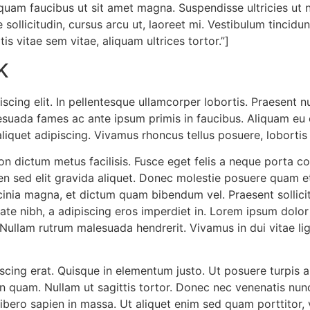
aliquam faucibus ut sit amet magna. Suspendisse ultricies ut n
 sollicitudin, cursus arcu ut, laoreet mi. Vestibulum tincid
tis vitae sem vitae, aliquam ultrices tortor.”]
K
cing elit. In pellentesque ullamcorper lobortis. Praesent nu
uada fames ac ante ipsum primis in faucibus. Aliquam eu co
iquet adipiscing. Vivamus rhoncus tellus posuere, lobortis a
on dictum metus facilisis. Fusce eget felis a neque porta co
ien sed elit gravida aliquet. Donec molestie posuere quam 
nia magna, et dictum quam bibendum vel. Praesent sollicitu
te nibh, a adipiscing eros imperdiet in. Lorem ipsum dolor s
Nullam rutrum malesuada hendrerit. Vivamus in dui vitae l
scing erat. Quisque in elementum justo. Ut posuere turpis
quam. Nullam ut sagittis tortor. Donec nec venenatis nunc. 
ibero sapien in massa. Ut aliquet enim sed quam porttitor, v