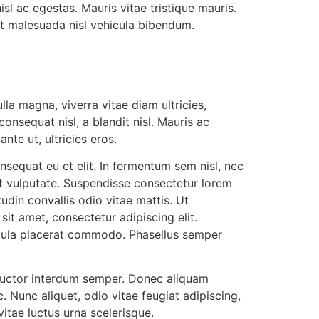
isl ac egestas. Mauris vitae tristique mauris.
unt malesuada nisl vehicula bibendum.
lla magna, viverra vitae diam ultricies,
nsequat nisl, a blandit nisl. Mauris ac
nte ut, ultricies eros.
nsequat eu et elit. In fermentum sem nisl, nec
et vulputate. Suspendisse consectetur lorem
din convallis odio vitae mattis. Ut
it amet, consectetur adipiscing elit.
igula placerat commodo. Phasellus semper
 auctor interdum semper. Donec aliquam
Nunc aliquet, odio vitae feugiat adipiscing,
itae luctus urna scelerisque.