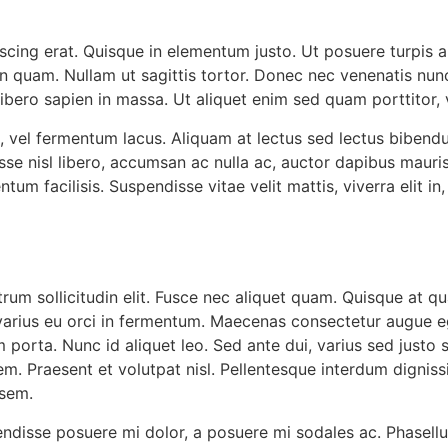
scing erat. Quisque in elementum justo. Ut posuere turpis
quam. Nullam ut sagittis tortor. Donec nec venenatis nunc. 
ibero sapien in massa. Ut aliquet enim sed quam porttitor, v
 vel fermentum lacus. Aliquam at lectus sed lectus bibendu
se nisl libero, accumsan ac nulla ac, auctor dapibus mauris
tum facilisis. Suspendisse vitae velit mattis, viverra elit 
utrum sollicitudin elit. Fusce nec aliquet quam. Quisque at q
nc varius eu orci in fermentum. Maecenas consectetur augue
porta. Nunc id aliquet leo. Sed ante dui, varius sed justo 
m. Praesent et volutpat nisl. Pellentesque interdum dignissi
 sem.
pendisse posuere mi dolor, a posuere mi sodales ac. Phasell