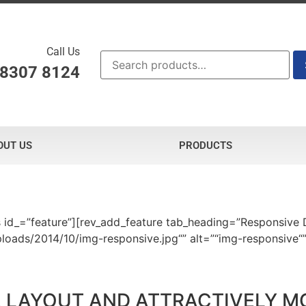
Call Us
 8307 8124
OUT US
PRODUCTS
s id_=”feature”][rev_add_feature tab_heading=”Responsive 
ploads/2014/10/img-responsive.jpg“” alt=”“img-responsive“
 LAYOUT AND ATTRACTIVELY M