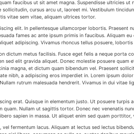
aliquam faucibus ut sit amet magna. Suspendisse ultricies ut n
 sollicitudin, cursus arcu ut, laoreet mi. Vestibulum tincid
rtis vitae sem vitae, aliquam ultrices tortor.
cing elit. In pellentesque ullamcorper lobortis. Praesent nu
uada fames ac ante ipsum primis in faucibus. Aliquam eu co
iquet adipiscing. Vivamus rhoncus tellus posuere, lobortis a
on dictum metus facilisis. Fusce eget felis a neque porta co
ien sed elit gravida aliquet. Donec molestie posuere quam 
nia magna, et dictum quam bibendum vel. Praesent sollicitu
te nibh, a adipiscing eros imperdiet in. Lorem ipsum dolor s
Nullam rutrum malesuada hendrerit. Vivamus in dui vitae l
scing erat. Quisque in elementum justo. Ut posuere turpis
quam. Nullam ut sagittis tortor. Donec nec venenatis nunc. 
ibero sapien in massa. Ut aliquet enim sed quam porttitor, v
 vel fermentum lacus. Aliquam at lectus sed lectus bibendu