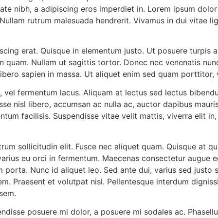
te nibh, a adipiscing eros imperdiet in. Lorem ipsum dolor s
Nullam rutrum malesuada hendrerit. Vivamus in dui vitae l
scing erat. Quisque in elementum justo. Ut posuere turpis
quam. Nullam ut sagittis tortor. Donec nec venenatis nunc. 
ibero sapien in massa. Ut aliquet enim sed quam porttitor, v
 vel fermentum lacus. Aliquam at lectus sed lectus bibendu
se nisl libero, accumsan ac nulla ac, auctor dapibus mauris
tum facilisis. Suspendisse vitae velit mattis, viverra elit 
utrum sollicitudin elit. Fusce nec aliquet quam. Quisque at q
nc varius eu orci in fermentum. Maecenas consectetur augue
porta. Nunc id aliquet leo. Sed ante dui, varius sed justo 
m. Praesent et volutpat nisl. Pellentesque interdum dignissi
 sem.
pendisse posuere mi dolor, a posuere mi sodales ac. Phasell