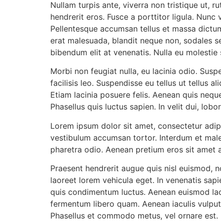
Nullam turpis ante, viverra non tristique ut, r
hendrerit eros. Fusce a porttitor ligula. Nu
Pellentesque accumsan tellus et massa dictum 
erat malesuada, blandit neque non, sodales se
bibendum elit at venenatis. Nulla eu molestie
Morbi non feugiat nulla, eu lacinia odio. Sus
facilisis leo. Suspendisse eu tellus ut tellus 
Etiam lacinia posuere felis. Aenean quis neque
Phasellus quis luctus sapien. In velit dui, lobo
Lorem ipsum dolor sit amet, consectetur adipis
vestibulum accumsan tortor. Interdum et males
pharetra odio. Aenean pretium eros sit amet al
Praesent hendrerit augue quis nisl euismod, n
laoreet lorem vehicula eget. In venenatis sap
quis condimentum luctus. Aenean euismod laci
fermentum libero quam. Aenean iaculis vulputa
Phasellus et commodo metus, vel ornare est. 