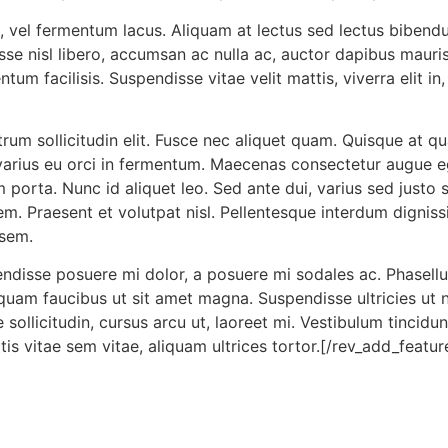
 vel fermentum lacus. Aliquam at lectus sed lectus bibendu
se nisl libero, accumsan ac nulla ac, auctor dapibus mauris
tum facilisis. Suspendisse vitae velit mattis, viverra elit 
utrum sollicitudin elit. Fusce nec aliquet quam. Quisque at q
nc varius eu orci in fermentum. Maecenas consectetur augue
porta. Nunc id aliquet leo. Sed ante dui, varius sed justo 
m. Praesent et volutpat nisl. Pellentesque interdum dignissi
 sem.
pendisse posuere mi dolor, a posuere mi sodales ac. Phasell
aliquam faucibus ut sit amet magna. Suspendisse ultricies ut n
 sollicitudin, cursus arcu ut, laoreet mi. Vestibulum tincid
bortis vitae sem vitae, aliquam ultrices tortor.[/rev_add_fea