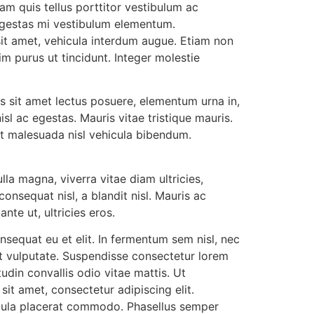
uam quis tellus porttitor vestibulum ac
 egestas mi vestibulum elementum.
sit amet, vehicula interdum augue. Etiam non
m purus ut tincidunt. Integer molestie
us sit amet lectus posuere, elementum urna in,
isl ac egestas. Mauris vitae tristique mauris.
unt malesuada nisl vehicula bibendum.
lla magna, viverra vitae diam ultricies,
nsequat nisl, a blandit nisl. Mauris ac
nte ut, ultricies eros.
nsequat eu et elit. In fermentum sem nisl, nec
et vulputate. Suspendisse consectetur lorem
din convallis odio vitae mattis. Ut
it amet, consectetur adipiscing elit.
igula placerat commodo. Phasellus semper