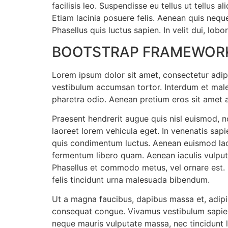
facilisis leo. Suspendisse eu tellus ut tellus 
Etiam lacinia posuere felis. Aenean quis neque
Phasellus quis luctus sapien. In velit dui, lobor
BOOTSTRAP FRAMEWOR
Lorem ipsum dolor sit amet, consectetur adipis
vestibulum accumsan tortor. Interdum et males
pharetra odio. Aenean pretium eros sit amet al
Praesent hendrerit augue quis nisl euismod, n
laoreet lorem vehicula eget. In venenatis sap
quis condimentum luctus. Aenean euismod laci
fermentum libero quam. Aenean iaculis vulputa
Phasellus et commodo metus, vel ornare est. 
felis tincidunt urna malesuada bibendum.
Ut a magna faucibus, dapibus massa et, adipi
consequat congue. Vivamus vestibulum sapien 
neque mauris vulputate massa, nec tincidunt l