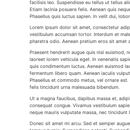
facilisis leo. Suspendisse eu tellus ut tellus 
Etiam lacinia posuere felis. Aenean quis neque
Phasellus quis luctus sapien. In velit dui, lobo
Lorem ipsum dolor sit amet, consectetur adipis
vestibulum accumsan tortor. Interdum et males
pharetra odio. Aenean pretium eros sit amet al
Praesent hendrerit augue quis nisl euismod, n
laoreet lorem vehicula eget. In venenatis sap
quis condimentum luctus. Aenean euismod laci
fermentum libero quam. Aenean iaculis vulputa
Phasellus et commodo metus, vel ornare est. 
felis tincidunt urna malesuada bibendum.
Ut a magna faucibus, dapibus massa et, adipi
consequat congue. Vivamus vestibulum sapien 
neque mauris vulputate massa, nec tincidunt l
Donec sit amet mi arcu. Sed et semper augue,