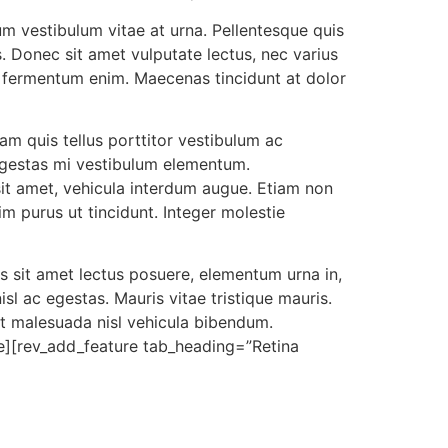
m vestibulum vitae at urna. Pellentesque quis
. Donec sit amet vulputate lectus, nec varius
in, fermentum enim. Maecenas tincidunt at dolor
uam quis tellus porttitor vestibulum ac
 egestas mi vestibulum elementum.
sit amet, vehicula interdum augue. Etiam non
m purus ut tincidunt. Integer molestie
us sit amet lectus posuere, elementum urna in,
isl ac egestas. Mauris vitae tristique mauris.
unt malesuada nisl vehicula bibendum.
ture][rev_add_feature tab_heading=”Retina