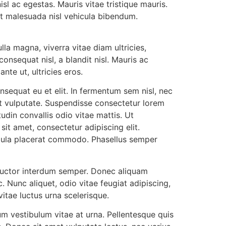
isl ac egestas. Mauris vitae tristique mauris.
unt malesuada nisl vehicula bibendum.
lla magna, viverra vitae diam ultricies,
nsequat nisl, a blandit nisl. Mauris ac
nte ut, ultricies eros.
nsequat eu et elit. In fermentum sem nisl, nec
et vulputate. Suspendisse consectetur lorem
din convallis odio vitae mattis. Ut
it amet, consectetur adipiscing elit.
igula placerat commodo. Phasellus semper
 auctor interdum semper. Donec aliquam
Nunc aliquet, odio vitae feugiat adipiscing,
itae luctus urna scelerisque.
m vestibulum vitae at urna. Pellentesque quis