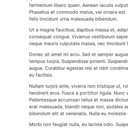
fermentum libero quam. Aenean iaculis vulputa
Phasellus et commodo metus, vel ornare est. 
felis tincidunt urna malesuada bibendum.
Ut a magna faucibus, dapibus massa et, adipi
consequat congue. Vivamus vestibulum sapien 
neque mauris vulputate massa, nec tincidunt l
Donec sit amet mi arcu. Sed et semper augue,
tempus turpis. Suspendisse potenti. Suspendis
augue. Curabitur egestas nisi at nibh condimen
eu facilisis.
Nullam turpis ante, viverra non tristique ut, r
hendrerit eros. Fusce a porttitor ligula. Nu
Pellentesque accumsan tellus et massa dictum 
erat malesuada, blandit neque non, sodales se
bibendum elit at venenatis. Nulla eu molestie
Morbi non feugiat nulla, eu lacinia odio. Sus