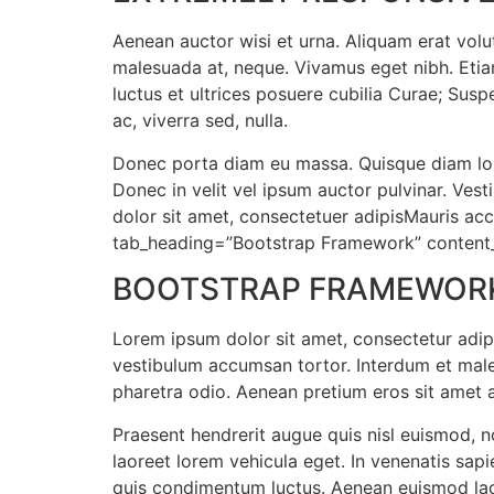
Aenean auctor wisi et urna. Aliquam erat volut
malesuada at, neque. Vivamus eget nibh. Etiam
luctus et ultrices posuere cubilia Curae; Susp
ac, viverra sed, nulla.
Donec porta diam eu massa. Quisque diam lore
Donec in velit vel ipsum auctor pulvinar. Ves
dolor sit amet, consectetuer adipisMauris acc
tab_heading=”Bootstrap Framework” content
BOOTSTRAP FRAMEWOR
Lorem ipsum dolor sit amet, consectetur adipis
vestibulum accumsan tortor. Interdum et males
pharetra odio. Aenean pretium eros sit amet al
Praesent hendrerit augue quis nisl euismod, n
laoreet lorem vehicula eget. In venenatis sap
quis condimentum luctus. Aenean euismod laci