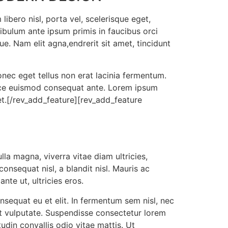
libero nisl, porta vel, scelerisque eget,
ibulum ante ipsum primis in faucibus orci
ue. Nam elit agna,endrerit sit amet, tincidunt
nec eget tellus non erat lacinia fermentum.
Fusce euismod consequat ante. Lorem ipsum
et.[/rev_add_feature][rev_add_feature
lla magna, viverra vitae diam ultricies,
nsequat nisl, a blandit nisl. Mauris ac
nte ut, ultricies eros.
nsequat eu et elit. In fermentum sem nisl, nec
et vulputate. Suspendisse consectetur lorem
din convallis odio vitae mattis. Ut