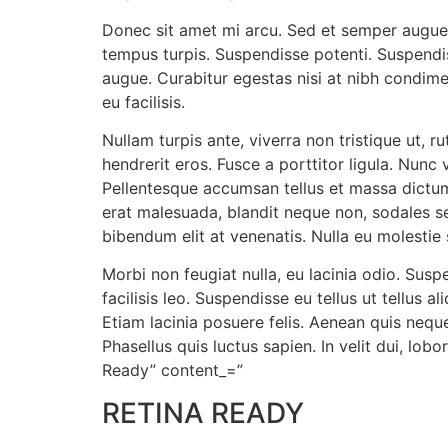
Donec sit amet mi arcu. Sed et semper augue,
tempus turpis. Suspendisse potenti. Suspendis
augue. Curabitur egestas nisi at nibh condimen
eu facilisis.
Nullam turpis ante, viverra non tristique ut, r
hendrerit eros. Fusce a porttitor ligula. Nu
Pellentesque accumsan tellus et massa dictum 
erat malesuada, blandit neque non, sodales se
bibendum elit at venenatis. Nulla eu molestie
Morbi non feugiat nulla, eu lacinia odio. Sus
facilisis leo. Suspendisse eu tellus ut tellus 
Etiam lacinia posuere felis. Aenean quis neque
Phasellus quis luctus sapien. In velit dui, lo
Ready” content_=”
RETINA READY