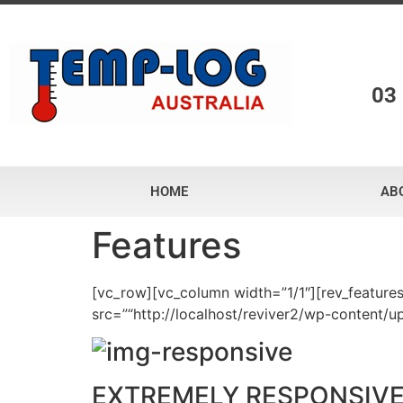
03
HOME
AB
Features
[vc_row][vc_column width=”1/1″][rev_feature
src=”“http://localhost/reviver2/wp-content/u
EXTREMELY RESPONSIVE