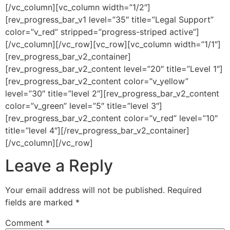
[/vc_column][vc_column width=”1/2″]
[rev_progress_bar_v1 level=”35″ title=”Legal Support”
color=”v_red” stripped=”progress-striped active”]
[/vc_column][/vc_row][vc_row][vc_column width=”1/1″]
[rev_progress_bar_v2_container]
[rev_progress_bar_v2_content level=”20″ title=”Level 1″]
[rev_progress_bar_v2_content color=”v_yellow”
level=”30″ title=”level 2″][rev_progress_bar_v2_content
color=”v_green” level=”5″ title=”level 3″]
[rev_progress_bar_v2_content color=”v_red” level=”10″
title=”level 4″][/rev_progress_bar_v2_container]
[/vc_column][/vc_row]
Leave a Reply
Your email address will not be published.
Required
fields are marked
*
Comment
*