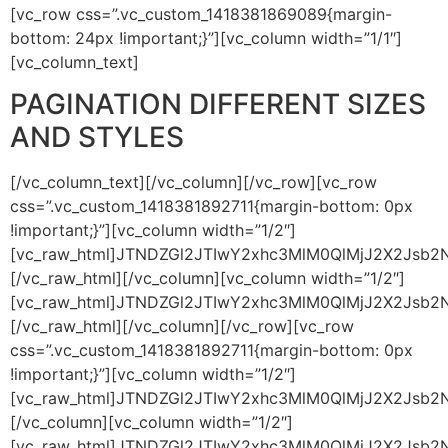
[vc_row css=”.vc_custom_1418381869089{margin-
bottom: 24px !important;}”][vc_column width=”1/1″]
[vc_column_text]
PAGINATION DIFFERENT SIZES
AND STYLES
[/vc_column_text][/vc_column][/vc_row][vc_row css=”.vc_custom_1418381892711{margin-bottom: 0px !important;}”][vc_column width=”1/2″][vc_raw_html]JTNDZGl2JTIwY2xhc3MlM0QlMjJ2X2Jsb2NrLWNvbnRyb2wlMjB2X25vX3NwYWNlJTIyJTNFJTBBJTIwJTIwJTIwJTIwJTIwJTIwJTIwJTIwJTIwJTIwJTIwJTIwJTNDZGl2JTIwY2xhc3MlM0QlMjJjb250cm9sLXBvc3QlMjIlM0UlMEElMjAlMjAlMjAlMjAlMjAlMjAlMjAlMjAlMjAlMjAlMjAlMjAlMjAlMjAlM0NhJTIwY2xhc3MlM0QlMjJmaXJzdC1wb3N0JTIwY29udHJvbC1idG4lMjBidG4tMyUyMHZfYnV0dG9uX3ZhciUyMiUyMGhyZWYlM0QlMjIlMjMlMjIlM0UlM0NpJTIwY2xhc3MlM0QlMjJmYSUyMGZhLWFuZ2xlLWRvdWJsZS1sZWZ0JTIyJTNFJTNDJTJGaSUzRSUzQyUyRmElM0UlMEElMjAlMjAlMjAlMjAlMjAlMjAlMjAlMjAlMjAlMjAlMjAlMjAlMjAlMjAlM0NhJTIwY2xhc3MlM0QlMjJwcmV2LXBvc3QlMjBjb250cm9sLWJ0biUyMGJ0bi0zJTIwdl9idXR0b25fdmFyJTIyJTIwaHJlZiUzRCUyMiUyMyUyMiUzRSUzQ2klMjBjbGFzcyUzRCUyMmZhJTIwZmEtYW5nbGUtbGVmdCUyMiUzRSUzQyUyRmklM0UlM0MlMkZhJTNFJTBBJTIwJTIwJTIwJTIwJTIwJTIwJTIwJTIwJTIwJTIwJTIwJTIwJTIwJTIwJTNDYSUyMGhyZWYlM0QlMjIlMjMlMjIlM0UxJTNDJTJGYSUzRSUwQSUyMCUyMCUyMCUyMCUyMCUyMCUyMCUyMCUyMCUyMCUyMCUyMCUyMCUyMCUzQ2ElMjBocmVmJTNEJTIyJTIzJTIyJTIwY2xhc3MlM0QlMjJhY3RpdmUlMjIlM0UyJTNDJTJGYSUzRSUwQSUyMCUyMCUyMCUyMCUyMCUyMCUyMCUyMCUyMCUyMCUyMCUyMCUyMCUyMCUzQ2ElMjBocmVmJTNEJTIyJTIzJTIyJTNFMyUzQyUyRmElM0UlMEElMjAlMjAlMjAlMjAlMjAlMjAlMjAlMjAlMjAlMjAlMjAlMjAlMjAlMjAlM0NhJTIwaHJlZiUzRCUyMiUyMyUyMiUzRTQlM0MlMkZhJTNFJTBBJTIwJTIwJTIwJTIwJTIwJTIwJTIwJTIwJTIwJTIwJTIwJTIwJTIwJTIwJTNDYSUyMGhyZWYlM0QlMjIlMjMlMjIlM0U1JTNDJTJGYSUzRSUwQSUyMCUyMCUyMCUyMCUyMCUyMCUyMCUyMCUyMCUyMCUyMCUyMCUyMCUyMCUzQ2ElMjBocmVmJTNEJTIyJTIzJTIyJTNFNiUzQyUyRmElM0UlMEElMjAlMjAlMjAlMjAlMjAlMjAlMjAlMjAlMjAlMjAlMjAlMjAlMjAlMjAlM0NhJTIwaHJlZiUzRCUyMiUyMyUyMiUzRTclM0MlMkZhJTNFJTBBJTIwJTIwJTIwJTIwJTIwJTIwJTIwJTIwJTIwJTIwJTIwJTIwJTIwJTIwJTNDYSUyMGhyZWYlM0QlMjIlMjMlMjIlM0UuLi4lM0MlMkZhJTNFJTBBJTIwJTIwJTIwJTIwJTIwJTIwJTIwJTIwJTIwJTIwJTIwJTIwJTIwJTIwJTNDYSUyMGhyZWYlM0QlMjIlMjMlMjIlM0UxOCUzQyUyRmElM0UlMEElMjAlMjAlMjAlMjAlMjAlMjAlMjAlMjAlMjAlMjAlMjAlMjAlMjAlMjAlM0NhJTIwaHJlZiUzRCUyMiUyMyUyMiUzRTE5JTNDJTJGYSUzRSUwQSUyMCUyMCUyMCUyMCUyMCUyMCUyMCUyMCUyMCUyMCUyMCUyMCUyMCUyMCUzQ2ElMjBocmVmJTNEJTIyJTIzJTIyJTNFMjAlM0MlMkZhJTNFJTBBJTIwJTIwJTIwJTIwJTIwJTIwJTIwJTIwJTIwJTIwJTIwJTIwJTIwJTIwJTNDYSUyMGNsYXNzJTNEJTIybmV4dC1wb3N0JTIwY29udHJvbC1idG4lMjBidG4tMyUyMHZfYnV0dG9uX3ZhciUyMiUyMGhyZWYlM0QlMjIlMjMlMjIlM0UlM0NpJTIwY2xhc3MlM0QlMjJmYSUyMGZhLWFuZ2xlLXJpZ2h0JTIyJTNFJTNDJTJGaSUzRSUzQyUyRmElM0UlMEElMjAlMjAlMjAlMjAlMjAlMjAlMjAlMjAlMjAlMjAlMjAlMjAlMjAlMjAlM0NhJTIwY2xhc3MlM0QlMjJsYXN0LXBvc3QlMjBjb250cm9sLWJ0biUyMGJ0bi0zJTIwdl9idXR0b25fdmFyJTIyJTIwaHJlZiUzRCUyMiUyMyUyMiUzRSUzQ2klMjBjbGFzcyUzRCUyMmZhJTIwZmEtYW5nbGUtZG91YmxlLXJpZ2h0JTIyJTNFJTNDJTJGaSUzRSUzQyUyRmElM0UlMEElMjAlMjAlMjAlMjAlMjAlMjAlMjAlMjAlMjAlMjAlMjAlMjAlM0MlMkZkaXYlM0UlMEElMjAlMjAlMjAlMjAlMjAlMjAlMjAlMjAlMjAlMjAlM0MlMkZkaXYlM0UlMjAlMjAlMjAlMjAlMjA=[/vc_raw_html][/vc_column][vc_column width=”1/2″][vc_raw_html]JTNDZGl2JTIwY2xhc3MlM0QlMjJ2X2Jsb2NrLWNvbnRyb2wlMjB2X25vX3NwYWNlJTIyJTNFJTBBJTIwJTIwJTIwJTIwJTIwJTIwJTIwJTIwJTIwJTIwJTIwJTIwJTNDZGl2JTIwY2xhc3MlM0QlMjJjb250cm9sLXBvc3QlMjB2X2J1dHRvbl92YXIlMjIlM0UlMEElMjAlMjAlMjAlMjAlMjAlMjAlMjAlMjAlMjAlMjAlMjAlMjAlMjAlMjAlM0NhJTIwY2xhc3MlM0QlMjJmaXJzdC1wb3N0JTIwY29udHJvbC1idG4lMjBidG4tMyUyMiUyMGhyZWYlM0QlMjIlMjMlMjIlM0UlM0NpJTIwY2xhc3MlM0QlMjJmYSUyMGZhLWFuZ2xlLWRvdWJsZS1sZWZ0JTIyJTNFJTNDJTJGaSUzRSUzQyUyRmElM0UlMEElMjAlMjAlMjAlMjAlMjAlMjAlMjAlMjAlMjAlMjAlMjAlMjAlMjAlMjAlM0NhJTIwY2xhc3MlM0QlMjJwcmV2LXBvc3QlMjBjb250cm9sLWJ0biUyMGJ0bi0zJTIyJTIwaHJlZiUzRCUyMiUyMyUyMiUzRSUzQ2klMjBjbGFzcyUzRCUyMmZhJTIwZmEtYW5nbGUtbGVmdCUyMiUzRSUzQyUyRmklM0UlM0MlMkZhJTNFJTBBJTIwJTIwJTIwJTIwJTIwJTIwJTIwJTIwJTIwJTIwJTIwJTIwJTIwJTIwJTNDYSUyMGhyZWYlM0QlMjIlMjMlMjIlM0UxJTNDJTJGYSUzRSUwQSUyMCUyMCUyMCUyMCUyMCUyMCUyMCUyMCUyMCUyMCUyMCUyMCUyMCUyMCUzQ2ElMjBocmVmJTNEJTIyJTIzJTIyJTIwY2xhc3MlM0QlMjJhY3RpdmUlMjIlM0UyJTNDJTJGYSUzRSUwQSUyMCUyMCUyMCUyMCUyMCUyMCUyMCUyMCUyMCUyMCUyMCUyMCUyMCUyMCUzQ2ElMjBocmVmJTNEJTIyJTIzJTIyJTNFMyUzQyUyRmElM0UlMEElMjAlMjAlMjAlMjAlMjAlMjAlMjAlMjAlMjAlMjAlMjAlMjAlMjAlMjAlM0NhJTIwaHJlZiUzRCUyMiUyMyUyMiUzRTQlM0MlMkZhJTNFJTBBJTIwJTIwJTIwJTIwJTIwJTIwJTIwJTIwJTIwJTIwJTIwJTIwJTIwJTIwJTNDYSUyMGhyZWYlM0QlMjIlMjMlMjIlM0U1JTNDJTJGYSUzRSUwQSUyMCUyMCUyMCUyMCUyMCUyMCUyMCUyMCUyMCUyMCUyMCUyMCUyMCUyMCUzQ2ElMjBocmVmJTNEJTIyJTIzJTIyJTNFNiUzQyUyRmElM0UlMEElMjAlMjAlMjAlMjAlMjAlMjAlMjAlMjAlMjAlMjAlMjAlMjAlMjAlMjAlM0NhJTIwaHJlZiUzRCUyMiUyMyUyMiUzRTclM0MlMkZhJTNFJTBBJTIwJTIwJTIwJTIwJTIwJTIwJTIwJTIwJTIwJTIwJTIwJTIwJTIwJTIwJTNDYSUyMGhyZWYlM0QlMjIlMjMlMjIlM0UuLi4lM0MlMkZhJTNFJTBBJTIwJTIwJTIwJTIwJTIwJTIwJTIwJTIwJTIwJTIwJTIwJTIwJTIwJTIwJTNDYSUyMGhyZWYlM0QlMjIlMjMlMjIlM0UxOCUzQyUyRmElM0UlMEElMjAlMjAlMjAlMjAlMjAlMjAlMjAlMjAlMjAlMjAlMjAlMjAlMjAlMjAlM0NhJTIwaHJlZiUzRCUyMiUyMyUyMiUzRTE5JTNDJTJGYSUzRSUwQSUyMCUyMCUyMCUyMCUyMCUyMCUyMCUyMCUyMCUyMCUyMCUyMCUyMCUyMCUzQ2ElMjBocmVmJTNEJTIyJTIzJTIyJTNFMjAlM0MlMkZhJTNFJTBBJTIwJTIwJTIwJTIwJTIwJTIwJTIwJTIwJTIwJTIwJTIwJTIwJTIwJTIwJTNDYSUyMGNsYXNzJTNEJTIybmV4dC1wb3N0JTIwY29udHJvbC1idG4lMjBidG4tMyUyMiUyMGhyZWYlM0QlMjIlMjMlMjIlM0UlM0NpJTIwY2xhc3MlM0QlMjJmYSUyMGZhLWFuZ2xlLXJpZ2h0JTIyJTNFJTNDJTJGaSUzRSUzQyUyRmElM0UlMEElMjAlMjAlMjAlMjAlMjAlMjAlMjAlMjAlMjAlMjAlMjAlMjAlMjAlMjAlM0NhJTIwY2xhc3MlM0QlMjJsYXN0LXBvc3QlMjBjb250cm9sLWJ0biUyMGJ0bi0zJTIyJTIwaHJlZiUzRCUyMiUyMyUyMiUzRSUzQ2klMjBjbGFzcyUzRCUyMmZhJTIwZmEtYW5nbGUtZG91YmxlLXJpZ2h0JTIyJTNFJTNDJTJGaSUzRSUzQyUyRmElM0UlMEElMjAlMjAlMjAlMjAlMjAlMjAlMjAlMjAlMjAlMjAlMjAlMjAlM0MlMkZkaXYlM0UlMEElMjAlMjAlMjAlMjAlMjAlMjAlMjAlMjAlMjAlMjAlM0MlMkZkaXYlM0UlMjAlMjAlMjAlMjA=[/vc_raw_html][/vc_column][/vc_row][vc_row css=”.vc_custom_1418381892711{margin-bottom: 0px !important;}”][vc_column width=”1/2″][vc_raw_html]JTNDZGl2JTIwY2xhc3MlM0QlMjJ2X2Jsb2NrLWNvbnRyb2wlMjIlM0UlMEElMjAlMjAlMjAlMjAlMjAlMjAlMjAlMjAlMjAlMjAlMjAlMjAlM0NkaXYlMjBjbGFzcyUzRCUyMmNvbnRyb2wtcG9zdCUyMHZfYnV0dG9uX3ZhcjMlMjIlM0UlMEElMjAlMjAlMjAlMjAlMjAlMjAlMjAlMjAlMjAlMjAlMjAlMjAlMjAlMjAlM0NhJTIwY2xhc3MlM0QlMjJmaXJzdC1wb3N0JTIwY29udHJvbC1idG4yJTIwYnRuLTMlMjB2X2J1dHRvbl92YXIlMjIlMjBocmVmJTNEJTIyJTIzJTIyJTNFJTNDaSUyMGNsYXNzJTNEJTIyZmElMjBmYS1hbmdsZS1kb3VibGUtbGVmdCUyMiUzRSUzQyUyRmklM0UlM0MlMkZhJTNFJTBBJTIwJTIwJTIwJTIwJTIwJTIwJTIwJTIwJTIwJTIwJTIwJTIwJTIwJTIwJTNDYSUyMGNsYXNzJTNEJTIycHJldi1wb3N0JTIwY29udHJvbC1idG4yJTIwYnRuLTMlMjB2X2J1dHRvbl92YXIlMjIlMjBocmVmJTNEJTIyJTIzJTIyJTNFJTNDaSUyMGNsYXNzJTNEJTIyZmElMjBmYS1hbmdsZS1sZWZ0JTIyJTNFJTNDJTJGaSUzRSUzQyUyRmElM0UlMEElMjAlMjAlMjAlMjAlMjAlMjAlMjAlMjAlMjAlMjAlMjAlMjAlMjAlMjAlM0NhJTIwaHJlZiUzRCUyMiUyMyUyMiUzRTElM0MlMkZhJTNFJTBBJTIwJTIwJTIwJTIwJTIwJTIwJTIwJTIwJTIwJTIwJTIwJTIwJTIwJTIwJTNDYSUyMGhyZWYlM0QlMjIlMjMlMjIlMjBjbGFzcyUzRCUyMmFjdGl2ZSUyMiUzRTIlM0MlMkZhJTNFJTBBJTIwJTIwJTIwJTIwJTIwJTIwJTIwJTIwJTIwJTIwJTIwJTIwJTIwJTIwJTNDYSUyMGhyZWYlM0QlMjIlMjMlMjIlM0UzJTNDJTJGYSUzRSUwQSUyMCUyMCUyMCUyMCUyMCUyMCUyMCUyMCUyMCUyMCUyMCUyMCUyMCUyMCUzQ2ElMjBocmVmJTNEJTIyJTIzJTIyJTNFNCUzQyUyRmElM0UlMEElMjAlMjAlMjAlMjAlMjAlMjAlMjAlMjAlMjAlMjAlMjAlMjAlMjAlMjAlM0NhJTIwaHJlZiUzRCUyMiUyMyUyMiUzRTUlM0MlMkZhJTNFJTBBJTIwJTIwJTIwJTIwJTIwJTIwJTIwJTIwJTIwJTIwJTIwJTIwJTIwJTIwJTNDYSUyMGhyZWYlM0QlMjIlMjMlMjIlM0U2JTNDJTJGYSUzRSUwQSUyMCUyMCUyMCUyMCUyMCUyMCUyMCUyMCUyMCUyMCUyMCUyMCUyMCUyMCUzQ2ElMjBocmVmJTNEJTIyJTIzJTIyJTNFNyUzQyUyRmElM0UlMEElMjAlMjAlMjAlMjAlMjAlMjAlMjAlMjAlMjAlMjAlMjAlMjAlMjAlMjAlM0NhJTIwaHJlZiUzRCUyMiUyMyUyMiUzRS4uLiUzQyUyRmElM0UlMEElMjAlMjAlMjAlMjAlMjAlMjAlMjAlMjAlMjAlMjAlMjAlMjAlMjAlMjAlM0NhJTIwaHJlZiUzRCUyMiUyMyUyMiUzRTE4JTNDJTJGYSUzRSUwQSUyMCUyMCUyMCUyMCUyMCUyMCUyMCUyMCUyMCUyMCUyMCUyMCUyMCUyMCUzQ2ElMjBocmVmJTNEJTIyJTIzJTIyJTNFMTklM0MlMkZhJTNFJTBBJTIwJTIwJTIwJTIwJTIwJTIwJTIwJTIwJTIwJTIwJTIwJTIwJTIwJTIwJTNDYSUyMGhyZWYlM0QlMjIlMjMlMjIlM0UyMCUzQyUyRmElM0UlMEElMjAlMjAlMjAlMjAlMjAlMjAlMjAlMjAlMjAlMjAlMjAlMjAlMjAlMjAlM0NhJTIwY2xhc3MlM0QlMjJuZXh0LXBvc3QlMjBjb250cm9sLWJ0bjIlMjBidG4tMyUyMHZfYnV0dG9uX3ZhciUyMiUyMGhyZWYlM0QlMjIlMjMlMjIlM0UlM0NpJTIwY2xhc3MlM0QlMjJmYSUyMGZhLWFuZ2xlLXJpZ2h0JTIyJTNFJTNDJTJGaSUzRSUzQyUyRmElM0UlMEElMjAlMjAlMjAlMjAlMjAlMjAlMjAlMjAlMjAlMjAlMjAlMjAlMjAlMjAlM0NhJTIwY2xhc3MlM0QlMjJsYXN0LXBvc3QlMjBjb250cm9sLWJ0bjIlMjBidG4tMyUyMHZfYnV0dG9uX3ZhciUyMiUyMGhyZWYlM0QlMjIlMjMlMjIlM0UlM0NpJTIwY2xhc3MlM0QlMjJmYSUyMGZhLWFuZ2xlLWRvdWJsZS1yaWdodCUyMiUzRSUzQyUyRmklM0UlM0MlMkZhJTNFJTBBJTIwJTIwJTIwJTIwJTIwJTIwJTIwJTIwJTIwJTIwJTIwJTIwJTNDJTJGZGl2JTNFJTBBJTIwJTIwJTIwJTIwJTIwJTIwJTIwJTIwJTIwJTIwJTNDJTJGZGl2JTNF[/vc_raw_html][/vc_column][vc_column width=”1/2″][vc_raw_html]JTNDZGl2JTIwY2xhc3MlM0QlMjJ2X2Jsb2NrLWNvbnRyb2wlMjIlM0UlMEElMjAlMjAlMjAlMjAlMjAlMjAlMjAlMjAlMjAlMjAlMjAlMjAlM0NkaXYlMjBjbGFzcyUzRCUyMmNvbnRyb2wtcG9zdCUyMHZfYnV0dG9uX3ZhciUyMHZfYnV0dG9uX3ZhcjIlMjIlM0UlMEElMjAlMjAlMjAlMjAlMjAlMjAlMjAlMjAlMjAlMjAlMjAlMjAlMjAlMjAlM0NhJTIwY2xhc3MlM0QlMjJmaXJzdC1wb3N0JTIwY29udHJvbC1idG4yJTIwYnRuLTMlMjIlMjBocmVmJTNEJTIyJTIzJTIyJTNFJTNDaSUyMGNsYXNzJTNEJTIyZmElMjBmYS1hbmdsZS1kb3VibGUtbGVmdCUyMiUzRSUzQyUyRmklM0UlM0MlMkZhJTNFJTBBJTIwJTIwJTIwJTIwJTIwJTIwJTIwJTIwJTIwJTIwJTIwJTIwJTIwJTIwJTNDYSUyMGNsYXNzJTNEJTIycHJldi1wb3N0JTIwY29udHJvbC1idG4yJTIwYnRuLTMlMjIlMjBocmVmJTNEJTIyJTIzJTIyJTNFJTNDaSUyMGNsYXNzJTNEJTIyZmElMjBmYS1hbmdsZS1sZWZ0JTIyJTNFJTNDJTJGaSUzRSUzQyUyRmElM0UlMEElMjAlMjAlMjAlMjAlMjAlMjAlMjAlMjAlMjAlMjAlMjAlMjAlMjAlMjAlM0NhJTIwaHJlZiUzRCUyMiUyMyUyMiUzRTElM0MlMkZhJTNFJTBBJTIwJTIwJTIwJTIwJTIwJTIwJTIwJTIwJTIwJTIwJTIwJTIwJTIwJTIwJTNDYSUyMGhyZWYlM0QlMjIlMjMlMjIlMjBjbGFzcyUzRCUyMmFjdGl2ZSUyMiUzRTIlM0MlMkZhJTNFJTBBJTIwJTIwJTIwJTIwJTIwJTIwJTIwJTIwJTIwJTIwJTIwJTIwJTIwJTIwJTNDYSUyMGhyZWYlM0QlMjIlMjMlMjIlM0UzJTNDJTJGYSUzRSUwQSUyMCUyMCUyMCUyMCUyMCUyMCUyMCUyMCUyMCUyMCUyMCUyMCUyMCUyMCUzQ2ElMjBocmVmJTNEJTIyJTIzJTIyJTNFNCUzQyUyRmElM0UlMEElMjAlMjAlMjAlMjAlMjAlMjAlMjAlMjAlMjAlMjAlMjAlMjAlMjAlMjAlM0NhJTIwaHJlZiUzRCUyMiUyMyUyMiUzRTUlM0MlMkZhJTNFJTBBJTIwJTIwJTIwJTIwJTIwJTIwJTIwJTIwJTIwJTIwJTIwJTIwJTIwJTIwJTNDYSUyMGhyZWYlM0QlMjIlMjMlMjIlM0U2JTNDJTJGYSUzRSUwQSUyMCUyMCUyMCUyMCUyMCUyMCUyMCUyMCUyMCUyMCUyMCUyMCUyMCUyMCUzQ2ElMjBocmVmJTNEJTIyJTIzJTIyJTNFNyUzQyUyRmElM0UlMEElMjAlMjAlMjAlMjAlMjAlMjAlMjAlMjAlMjAlMjAlMjAlMjAlMjAlMjAlM0NhJTIwaHJlZiUzRCUyMiUyMyUyMiUzRS4uLiUzQyUyRmElM0UlMEElMjAlMjAlMjAlMjAlMjAlMjAlMjAlMjAlMjAlMjAlMjAlMjAlMjAlMjAlM0NhJTIwaHJlZiUzRCUyMiUyMyUyMiUzRTE4JTNDJTJGYSUzRSUwQSUyMCUyMCUyMCUyMCUyMCUyMCUyMCUyMCUyMCUyMCUyMCUyMCUyM