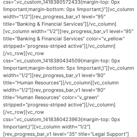
css=”.vc_custom_1418380572433{margin-top: 0px
!important;margin-bottom: 0px !important;}”][vc_column
width=”1/2″][rev_progress_bar_v1 level=”95″
title=”Banking & Financial Services”][/vc_column]
[vc_column width=”1/2″][rev_progress_bar_v1 level=”95″
title=”Banking & Financial Services” color=”v_yellow”
stripped=”progress-striped active”][/vc_column]
[/vc_row][vc_row
css=”.vc_custom_1418380434509{margin-top: 0px
!important;margin-bottom: 5px !important;}”][vc_column
width=”1/2″][rev_progress_bar_v1 level=”80″
title=”Human Resources”][/vc_column][vc_column
width=”1/2″][rev_progress_bar_v1 level=”80″
title=”Human Resources” color=”v_green”
stripped=”progress-striped active”][/vc_column]
[/vc_row][vc_row
css=”.vc_custom_1418380423963{margin-top: 0px
!important;}”][vc_column width=”1/2″]
[rev_progress_bar_v1 level=”35″ title=”Legal Support”]